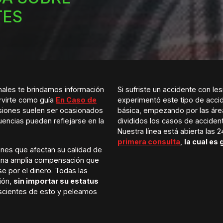
TES
ales te brindamos información
Si sufriste un accidente con le
rvirte como guía
En Caso de
experimentó este tipo de accid
esiones suelen ser ocasionados
básica, empezando por las área
uencias pueden reflejarse en la
divididos los casos de acciden
Nuestra línea está abierta las 
primera consulta
,
la cual es 
nes que afectan su calidad de
r una amplia compensación que
e por el dinero. Todas las
ión,
sin importar su estatus
cientes de esto y peleamos