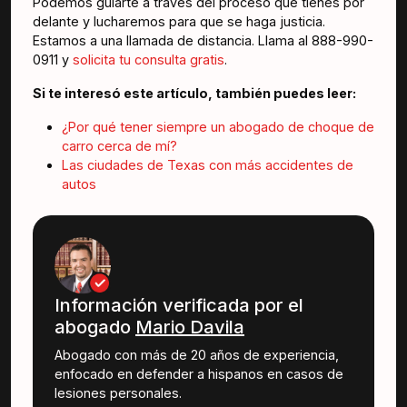
Podemos guiarte a través del proceso que tienes por
delante y lucharemos para que se haga justicia.
Estamos a una llamada de distancia. Llama al 888-990-
0911 y
solicita tu consulta gratis
.
Si te interesó este artículo, también puedes leer:
¿Por qué tener siempre un abogado de choque de
carro cerca de mí?
Las ciudades de Texas con más accidentes de
autos
Información verificada por el
abogado
Mario Davila
Abogado con más de 20 años de experiencia,
enfocado en defender a hispanos en casos de
lesiones personales.