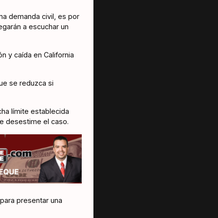
na demanda civil, es por
negarán a escuchar un
 y caída en California
ue se reduzca si
ha límite establecida
ue desestime el caso.
 para presentar una