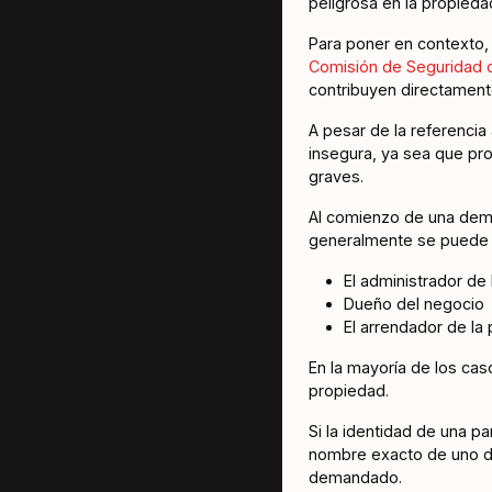
peligrosa en la propieda
Para poner en contexto, 
Comisión de Seguridad 
contribuyen directament
A pesar de la referencia
insegura, ya sea que pr
graves.
Al comienzo de una deman
generalmente se puede a
El administrador de
Dueño del negocio
El arrendador de la
En la mayoría de los cas
propiedad.
Si la identidad de una p
nombre exacto de uno de
demandado.