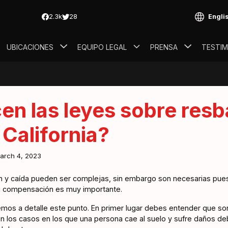
Engli
UBICACIONES
EQUIPO LEGAL
PRENSA
TESTI
en las leyes sobre resb
 California?
arch 4, 2023
n y caída pueden ser complejas, sin embargo son necesarias pue
 tu compensación es muy importante.
remos a detalle este punto. En primer lugar debes entender que s
n los casos en los que una persona cae al suelo y sufre daños de