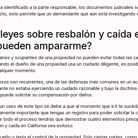
 identificado a la parte responsable, los documentos judiciales 
recto, esto permite que un demandante que aún está investigando e
leyes sobre resbalón y caída 
 pueden ampararme?
tarios y ocupantes de una propiedad no pueden evitar todas las ca
uando el dueño de una propiedad usa un cuidado diligente, es posi
ualquier momento.
sos son recurrentes, una de las defensas más comunes en un ac
nte no estaba ejerciendo un cuidado razonable y bajo la doctrina
 puede solicitar su compensación por daños.
un caso de este tipo se debe a que al momento que a ti te suced
amente importante que tengas un registro para poder solicitar l
 todo el proceso tendrás que demostrar cuatro elementos princi
n y caída en California sea exitoso:
eño o tenía el control de la propiedad. Solo ciertas partes, como 