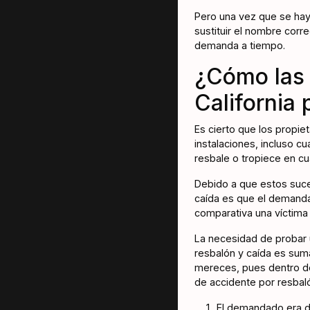
Pero una vez que se haya
sustituir el nombre cor
demanda a tiempo.
¿Cómo las 
California
Es cierto que los propie
instalaciones, incluso c
resbale o tropiece en c
Debido a que estos suce
caída es que el demanda
comparativa una víctima
La necesidad de probar 
resbalón y caída es sum
mereces, pues dentro de
de accidente por resbaló
El demandado era du