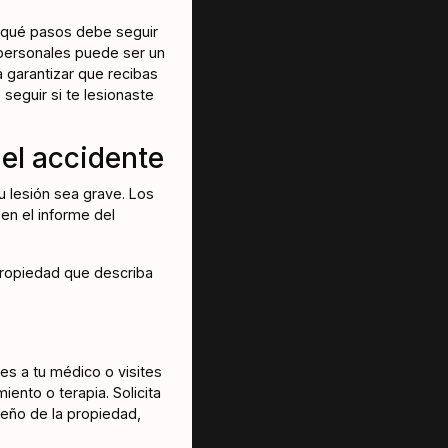
s qué pasos debe seguir
 personales puede ser un
 garantizar que recibas
eguir si te lesionaste
 el accidente
u lesión sea grave. Los
en el informe del
 propiedad que describa
es a tu médico o visites
ento o terapia. Solicita
ueño de la propiedad,