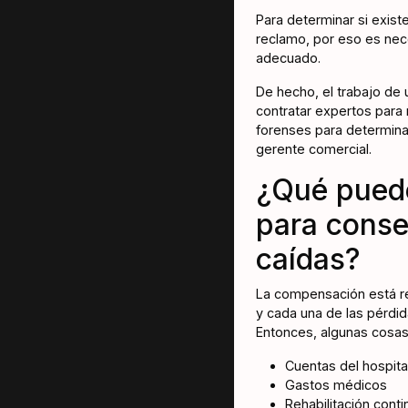
Para determinar si exis
reclamo, por eso es nece
adecuado.
De hecho, el trabajo de 
contratar expertos para r
forenses para determinar
gerente comercial.
¿Qué puede
para conse
caídas?
La compensación está rel
y cada una de las pérdid
Entonces, algunas cosas
Cuentas del hospita
Gastos médicos
Rehabilitación conti