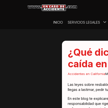
INICIO
SERVICIOS LEGALES
¿Qué dic
caída en
Accidentes en California
M
Las leyes sobre resbaló
llegas a lastimar, pedir
En este blog te explica
responsabilidad que rige