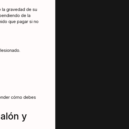
 la gravedad de su
ependiendo de la
ido que pagar si no
 lesionado.
prender cómo debes
alón y