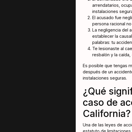
arrendatarios, ocup
instalaciones segur
El acusado fue negl
persona racional no
La negligencia del 
establecer la causal
palabras: tu accide
Te lesionaste al ca
resbalón y la caída,
Es posible que tengas m
después de un accidente
instalaciones seguras.
¿Qué signif
caso de ac
California?
Una de las leyes de acc
estatuto de limitaciones.