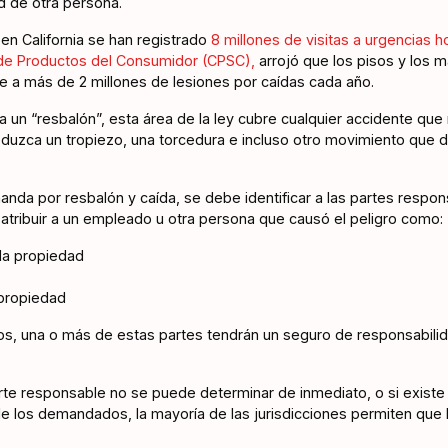
d de otra persona.
en California se han registrado
8 millones de visitas a urgencias ho
de Productos del Consumidor (CPSC),
arrojó que los pisos y los m
e a más de 2 millones de lesiones por caídas cada año.
 a un “resbalón”, esta área de la ley cubre cualquier accidente que
oduzca un tropiezo, una torcedura e incluso otro movimiento que 
da por resbalón y caída, se debe identificar a las partes responsab
tribuir a un empleado u otra persona que causó el peligro como:
 la propiedad
 propiedad
os, una o más de estas partes tendrán un seguro de responsabilida
arte responsable no se puede determinar de inmediato, o si existe
 los demandados, la mayoría de las jurisdicciones permiten que