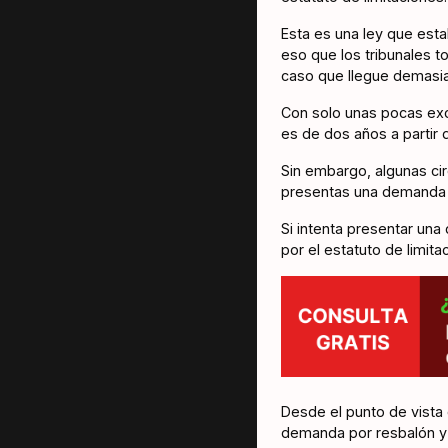
Esta es una ley que est
eso que los tribunales t
caso que llegue demasia
Con solo unas pocas exce
es de dos años a partir d
Sin embargo, algunas cir
presentas una demanda 
Si intenta presentar un
por el estatuto de limit
Desde el punto de vista 
demanda por resbalón y 