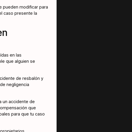
se pueden modificar para
l caso presente la
en
ídas en las
ble que alguien se
cidente de resbalón y
 de negligencia
a un accidente de
a compensación que
pales para que tu caso
propietarios,