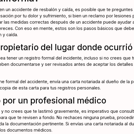
 en un accidente de resbalón y caída, es posible que te pregunte
ción por tu dolor y sufrimiento, si bien un reclamo por lesiones
r las medidas correctas después de un accidente puede ayudar a
eces. Con eso en mente, estos son los pasos básicos que debe s
 y caída.
propietario del lugar donde ocurrió
a tener un registro formal del incidente, incluso si no crees que t
eben documentarse y ser revisados antes de aceptar los detalles 
me formal del accidente, envía una carta notariada al dueño de la
 copia de esta carta para tus registros personales.
 por un profesional médico
en y no crees que te lastimó gravemente, es imperativo que consult
ara que te revisen a fondo. No rechaces ninguna prueba, procedimi
a la documentación pertinente. Si envías una carta notariada al d
 los documentos médicos.