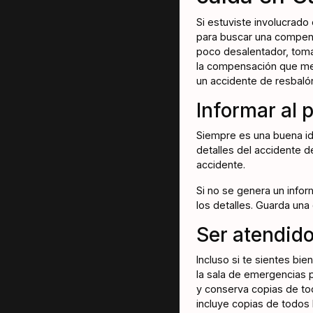
Si estuviste involucrado
para buscar una compensa
poco desalentador, toma
la compensación que mer
un accidente de resbalón
Informar al 
Siempre es una buena ide
detalles del accidente d
accidente.
Si no se genera un infor
los detalles. Guarda una
Ser atendido
Incluso si te sientes bi
la sala de emergencias p
y conserva copias de tod
incluye copias de todos