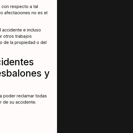
 con respecto a tal
vo afectaciones no es el
 accidente e incluso
ar otros trabajos
ño de la propiedad o del
identes
esbalones y
ía poder reclamar todas
r de su accidente.