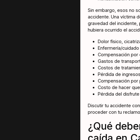
Sin embargo, esos no so
accidente. Una víctima d
gravedad del incidente,
hubiera ocurrido el acci
Dolor físico, cicatr
Enfermería/cuidado 
Compensación por el
Gastos de transporte
Costos de tratamien
Pérdida de ingresos
Compensación por pé
Costo de hacer que 
Pérdida del disfrute
Discutir tu accidente c
proceder con tu reclamo
¿Qué deber
caída en Ca