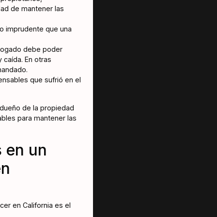
dad de mantener las
to imprudente que una
 abogado debe poder
 caída. En otras
emandado.
nsables que sufrió en el
 dueño de la propiedad
ables para mantener las
s en un
en
r en California es el