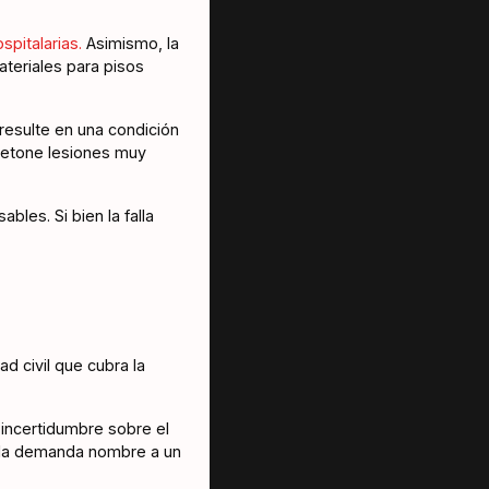
spitalarias.
Asimismo, la
ateriales para pisos
 resulte en una condición
detone lesiones muy
les. Si bien la falla
d civil que cubra la
 incertidumbre sobre el
 la demanda nombre a un