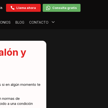
sh
Llama ahora
Consulta gratis
MONIOS
BLOG
CONTACTO
alón y
s si en algún momento te
on normas de
bido a una condición